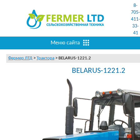
8-
705-
411-
33-
41
Меню сайта
Фермер ЛТД
>
Трактора
>
BELARUS-1221.2
BELARUS-1221.2