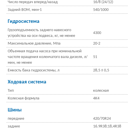
Число передач вперед/назад
16/8 (24/12)
Задний ВОМ, мин-1
540/1000
Гидросистема
Грузоподъемность заднего навесного
4300
устройства на оси подвеса, кг, не менее
Максимальное давление, Мпа
20-2
Объемная подача насоса при номинальной
частоте вращения коленчатого вала дизеля, л/
51
мин, не менее
Емкость бака гидросистемы, л
28,5 ± 0,5
Ходовая система
Тип
колесная
Колесная формула
4К4
Шины
передние
420/70R24
задние
16.9R38;18,4R38