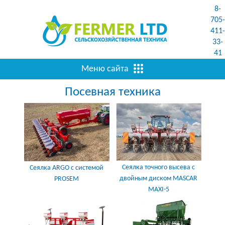
8-
705-
411-
33-
41
Меню сайта
Посевная техника
Сеялка точного высева с
Сеялка ARGO с системой
двойным диском MASCAR
PROSEM
MAXI-5