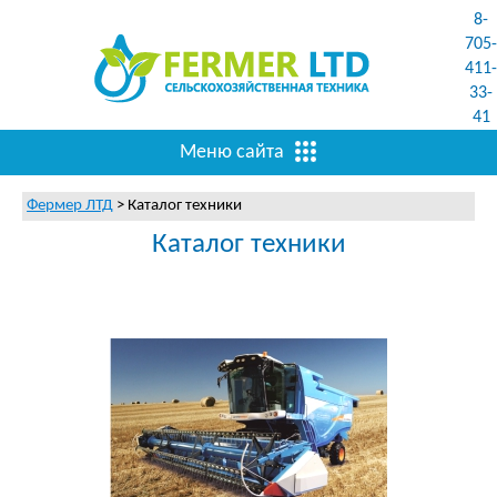
8-
705-
411-
33-
41
Меню сайта
Фермер ЛТД
>
Каталог техники
Каталог техники