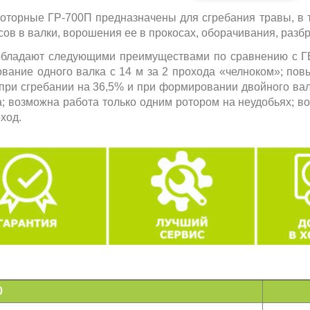
роторные ГР-700П предназначены для сгребания травы, в 
сов в валки, ворошения ее в прокосах, оборачивания, раз
обладают следующими преимуществами по сравнению с ГВ
вание одного валка с 14 м за 2 прохода «челноком»; по
при сгребании на 36,5% и при формировании двойного вал
; возможна работа только одним ротором на неудобьях; во
ход.
0