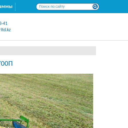
раммы
3-41
ltd.kz
700П