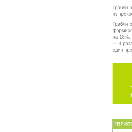
Грабли 
из проко
Грабли 
формиро
на 18%, 
— 4 раза
один про
ГВР-63