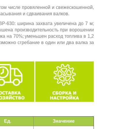
том числе провяленной и свежескошенной,
брасывания и сдваивания валков.
Р-630: ширина захвата увеличена до 7 м;
вышена производительность при ворошении
ка на 70%; уменьшен расход топлива в 1,2
зможно сгребание в один или два валка за
Ед.
Значение