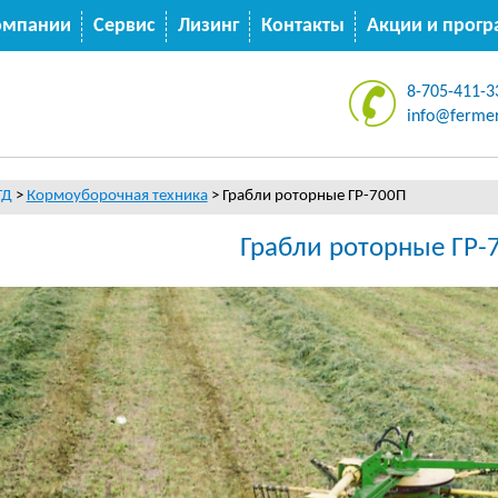
омпании
Сервис
Лизинг
Контакты
Акции и прог
8-705-411-3
info@fermer
ТД
>
Кормоуборочная техника
>
Грабли роторные ГР-700П
Грабли роторные ГР-