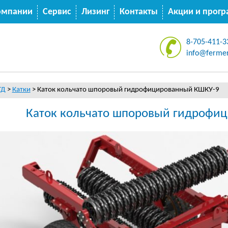
омпании
Сервис
Лизинг
Контакты
Акции и прог
8-705-411-3
info@fermer
ТД
>
Катки
>
Каток кольчато шпоровый гидрофицированный КШКУ-9
Каток кольчато шпоровый гидрофи