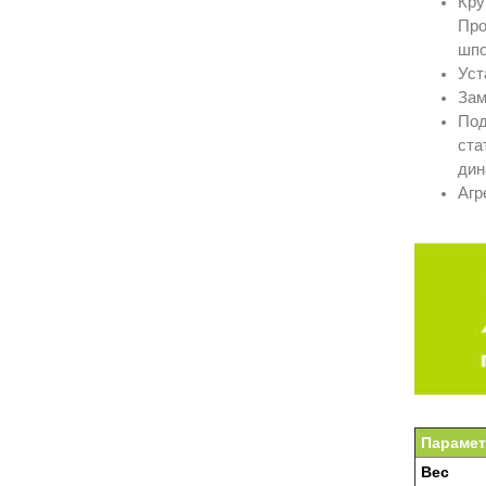
Кру
Про
шпо
Уст
Зам
Под
ста
дин
Агр
Параме
Вес