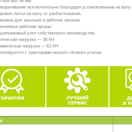
глый вал 56 мм
ворачивание исключительно благодаря установленным на валу 
ровое литье на валу от разбалтывания.
ановка доп. крыльев и рабочих органов
еняемые рабочие органы
шипниковый узел собственного производства
тическая нагрузка — 38 КН
амическая нагрузка — 61 КН
егатируется с тракторами низкого тягового усилия
тр