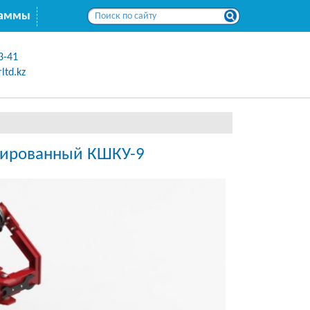
раммы
3-41
ltd.kz
цированный КШКУ-9