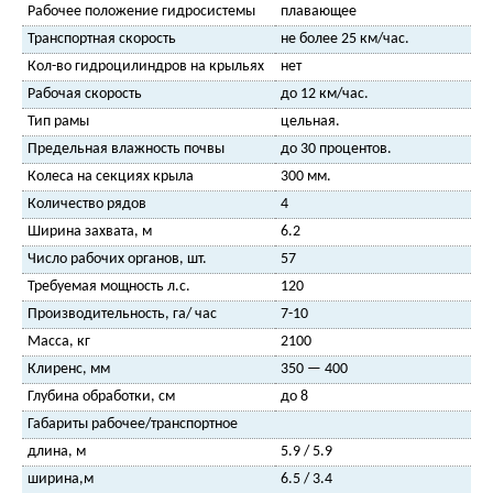
Рабочее положение гидросистемы
плавающее
Транспортная скорость
не более 25 км/час.
Кол-во гидроцилиндров на крыльях
нет
Рабочая скорость
до 12 км/час.
Тип рамы
цельная.
Предельная влажность почвы
до 30 процентов.
Колеса на секциях крыла
300 мм.
Количество рядов
4
Ширина захвата, м
6.2
Число рабочих органов, шт.
57
Требуемая мощность л.с.
120
Производительность, га/ час
7-10
Масса, кг
2100
Клиренс, мм
350 — 400
Глубина обработки, см
до 8
Габариты рабочее/транспортное
длина, м
5.9 / 5.9
ширина,м
6.5 / 3.4