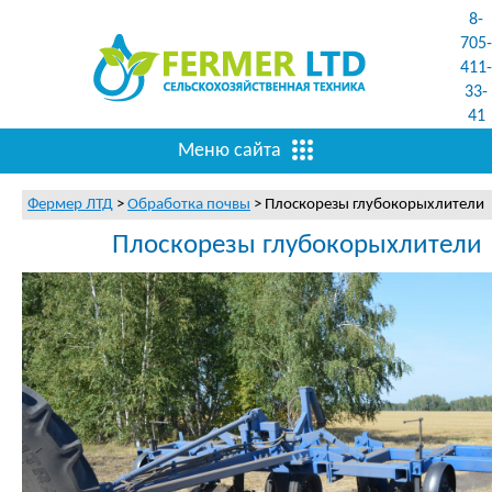
8-
705-
411-
33-
41
Меню сайта
Фермер ЛТД
>
Обработка почвы
>
Плоскорезы глубокорыхлители
Плоскорезы глубокорыхлители