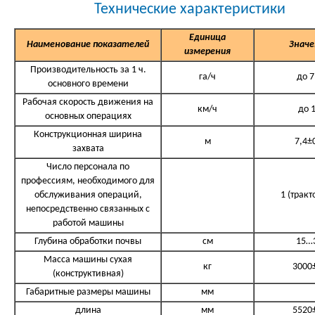
Технические характеристики
Единица
Наименование показателей
Значе
измерения
Производительность за 1 ч.
га/ч
до 7
основного времени
Рабочая скорость движения на
км/ч
до 
основных операциях
Конструкционная ширина
м
7,4±
захвата
Число персонала по
профессиям, необходимого для
обслуживания операций,
1 (тракт
непосредственно связанных с
работой машины
Глубина обработки почвы
см
15…
Масса машины сухая
кг
3000
(конструктивная)
Габаритные размеры машины
мм
длина
мм
5520