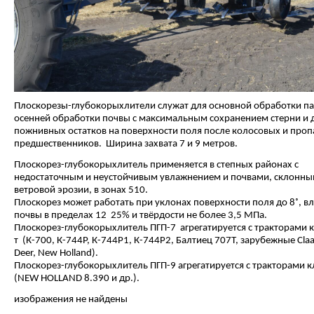
Плоскорезы-глубокорыхлители служат для основной обработки па
осенней обработки почвы с максимальным сохранением стерни и 
пожнивных остатков на поверхности поля после колосовых и про
предшественников. Ширина захвата 7 и 9 метров.
Плоскорез-глубокорыхлитель применяется в степных районах с
недостаточным и неустойчивым увлажнением и почвами, склонны
ветровой эрозии, в зонах 510.
Плоскорез может работать при уклонах поверхности поля до 8˚, в
почвы в пределах 12 25% и твёрдости не более 3,5 МПа.
Плоскорез-глубокорыхлитель ПГП-7 агрегатируется с тракторами 
т (К-700, К-744Р, К-744Р1, К-744Р2, Балтиец 707Т, зарубежные Claa
Deer, New Holland).
Плоскорез-глубокорыхлитель ПГП-9 агрегатируется с тракторами к
(NEW HOLLAND 8.390 и др.).
изображения не найдены