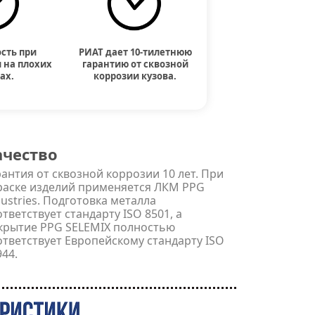
сть при
РИАТ дает 10-тилетнюю
 на плохих
гарантию от сквозной
ах.
коррозии кузова.
ачество
рантия от сквозной коррозии 10 лет. При
раске изделий применяется ЛКМ PPG
dustries. Подготовка металла
ответствует стандарту ISO 8501, а
крытие PPG SELEMIX полностью
ответствует Европейскому стандарту ISO
944.