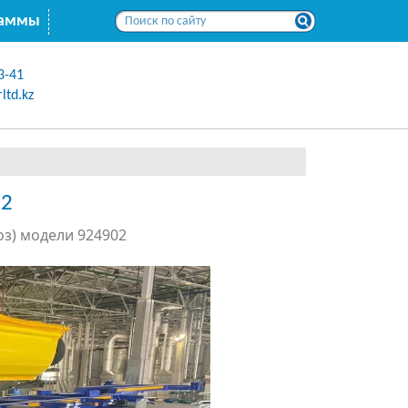
раммы
3-41
ltd.kz
02
з) модели 924902