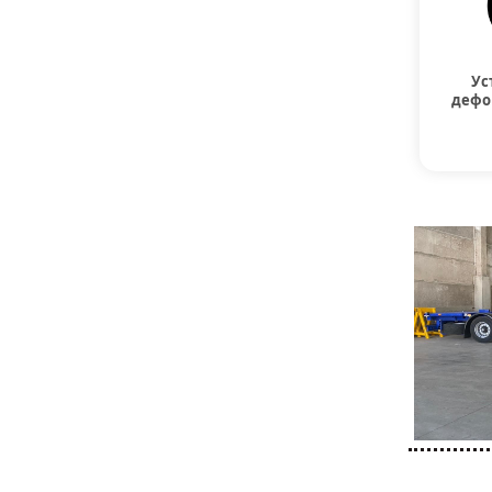
Ус
дефо