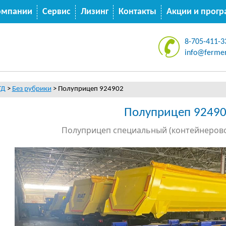
омпании
Сервис
Лизинг
Контакты
Акции и прог
8-705-411-3
info@fermer
ТД
>
Без рубрики
>
Полуприцеп 924902
Полуприцеп 9249
Полуприцеп специальный (контейнерово