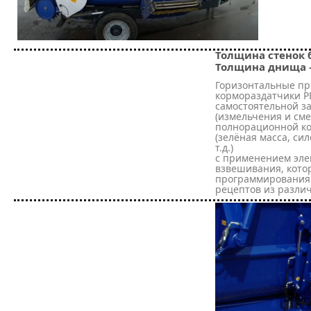
Толщина стенок б
Толщина днища –
Горизонтальные п
кормораздатчики P
самостоятельной з
(измельчения и см
полнорационной ко
(зелёная масса, сил
т.д.)
с применением эле
взвешивания, кото
программирования 
рецептов из разли