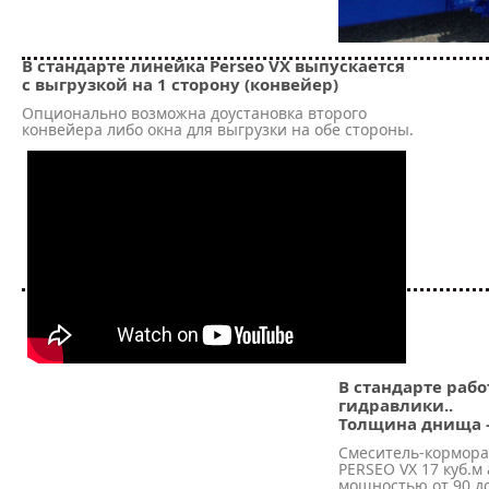
В стандарте линейка Perseo VX выпускается
с выгрузкой на 1 сторону (конвейер)
Опционально возможна доустановка второго
конвейера либо окна для выгрузки на обе стороны.
В стандарте рабо
гидравлики..
Толщина днища –
Смеситель-кормора
PERSEO VX 17 куб.м
мощностью от 90 до