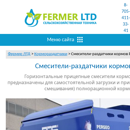
8-
705-
411-
33-
41
Меню сайта
Фермер ЛТД
>
Кормораздатчики
>
Смесители-раздатчики кормов 
Смесители-раздатчики кормов
Горизонтальные прицепные смесители корм
предназначены для самостоятельной загрузки и при
смешивания) полнорационной кормо