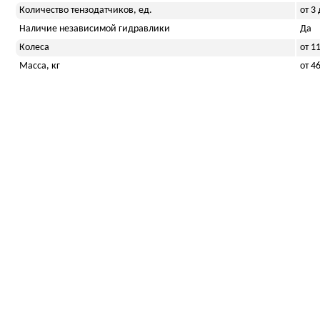
Количество тензодатчиков, ед.
от 3 
Наличие независимой гидравлики
Да
Колеса
от 1
Масса, кг
от 4