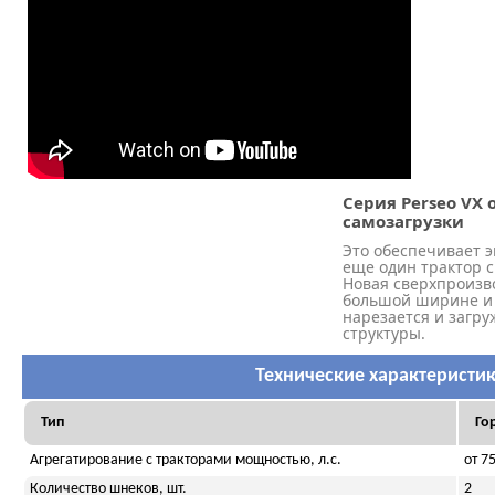
Серия Perseo VX
самозагрузки
Это обеспечивает 
еще один трактор с
Новая сверхпроизв
большой ширине и
нарезается и загр
структуры.
Технические характеристи
Тип
Го
Агрегатирование с тракторами мощностью, л.с.
от 7
Количество шнеков, шт.
2