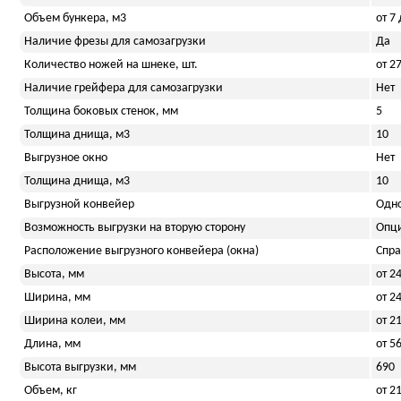
Объем бункера, м3
от 7
Наличие фрезы для самозагрузки
Да
Количество ножей на шнеке, шт.
от 2
Наличие грейфера для самозагрузки
Нет
Толщина боковых стенок, мм
5
Толщина днища, м3
10
Выгрузное окно
Нет
Толщина днища, м3
10
Выгрузной конвейер
Одн
Возможность выгрузки на вторую сторону
Опц
Расположение выгрузного конвейера (окна)
Спра
Высота, мм
от 2
Ширина, мм
от 2
Ширина колеи, мм
от 2
Длина, мм
от 5
Высота выгрузки, мм
690
Объем, кг
от 2