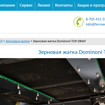
омпании
Сервис
Лизинг
Контакты
Акции и прог
8-705-411-3
info@fermer
ТД
>
Зерновые жатки
>
Зерновая жатка Dominoni TOP DRAP
Зерновая жатка Dominoni