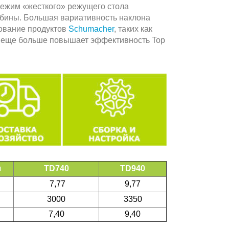
Режим «жесткого» режущего стола
абины. Большая вариативность наклона
зование продуктов
Schumacher
, таких как
, еще больше повышает эффективность Top
я
TD740
TD940
7,77
9,77
3000
3350
7,40
9,40