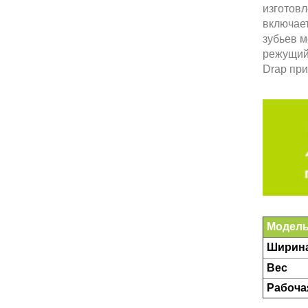
изготов
включае
зубьев 
режущий
Drap при
Модел
Ширин
Вес
Рабоч