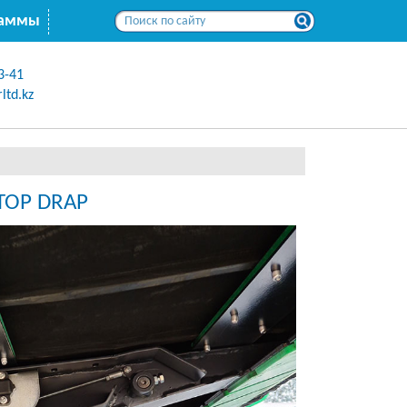
раммы
3-41
ltd.kz
 TOP DRAP