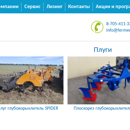
омпании
Сервис
Лизинг
Контакты
Акции и прог
8-705-411-3
info@fermer
Плуги
луг глубокорыхлитель SPIDER
Плоскорез глубокорыхлител